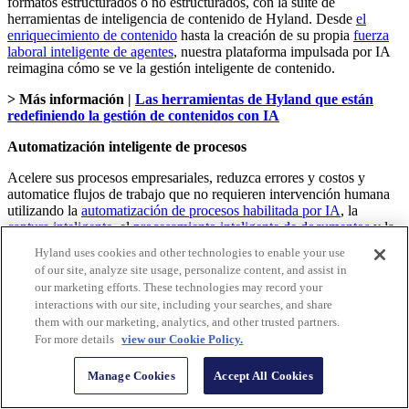
formatos estructurados o no estructurados, con la suite de
herramientas de inteligencia de contenido de Hyland. Desde
el
enriquecimiento de contenido
hasta la creación de su propia
fuerza
laboral inteligente de agentes
, nuestra plataforma impulsada por IA
reimagina cómo se ve la gestión inteligente de contenido.
> Más información |
Las herramientas de Hyland que están
redefiniendo la gestión de contenidos con IA
Automatización inteligente de procesos
Acelere sus procesos empresariales, reduzca errores y costos y
automatice flujos de trabajo que no requieren intervención humana
utilizando la
automatización de procesos habilitada por IA
, la
captura inteligente
, el
procesamiento inteligente de documentos
y la
automatización robótica de procesos
.
Hyland uses cookies and other technologies to enable your use
of our site, analyze site usage, personalize content, and assist in
Herramientas modernas de desarrollo de aplicaciones
our marketing efforts. These technologies may record your
Utilice las herramientas
low-code
de Hyland y el conjunto de
interactions with our site, including your searches, and share
automatización del diseño de procesos habilitado por IA para
them with our marketing, analytics, and other trusted partners.
proporcionar la agilidad necesaria para crear experiencias de usuario
For more details
view our Cookie Policy.
atractivas más rápido que la ECM tradicional.
Manage Cookies
Accept All Cookies