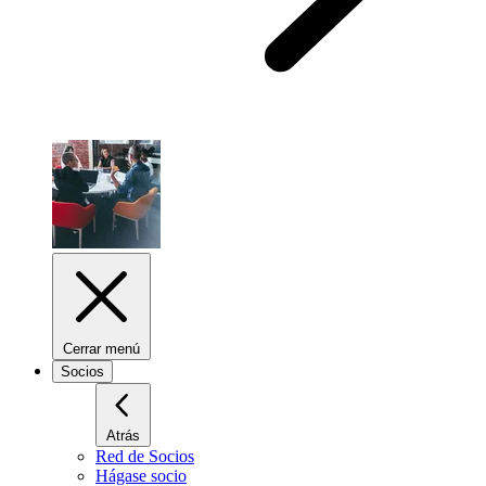
Cerrar menú
Socios
Atrás
Red de Socios
Hágase socio