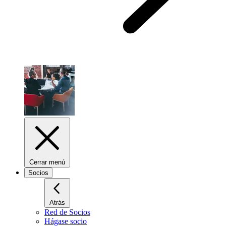
Cerrar menú
Socios
Atrás
Red de Socios
Hágase socio