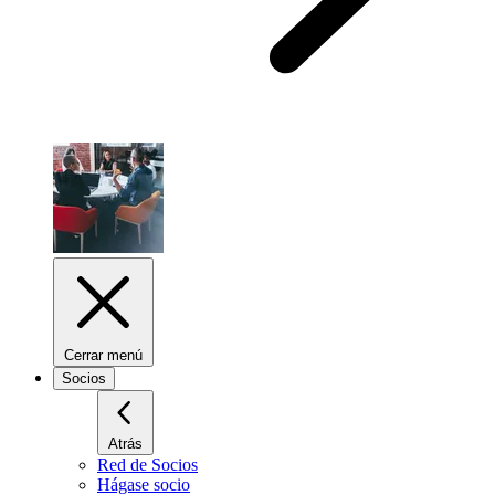
Cerrar menú
Socios
Atrás
Red de Socios
Hágase socio