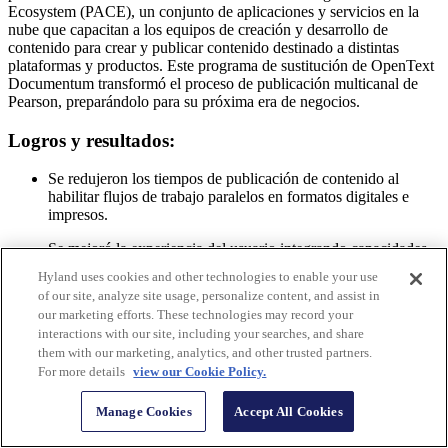
Ecosystem (PACE), un conjunto de aplicaciones y servicios en la
nube que capacitan a los equipos de creación y desarrollo de
contenido para crear y publicar contenido destinado a distintas
plataformas y productos. Este programa de sustitución de OpenText
Documentum transformó el proceso de publicación multicanal de
Pearson, preparándolo para su próxima era de negocios.
Logros y resultados:
Se redujeron los tiempos de publicación de contenido al
habilitar flujos de trabajo paralelos en formatos digitales e
impresos.
Se mejoró la experiencia del usuario integrando capacidades
de etiquetado semántico para la reutilización y accesibilidad
Hyland uses cookies and other technologies to enable your use
del contenido.
of our site, analyze site usage, personalize content, and assist in
our marketing efforts. These technologies may record your
Gestiona más de 1 petabyte de contenido con Alfresco que
interactions with our site, including your searches, and share
incluye activos educativos como gráficos, fotos y otros activos
them with our marketing, analytics, and other trusted partners.
compartidos.
For more details
view our Cookie Policy.
4. CVS Health se ha vuelto a
Manage Cookies
Accept All Cookies
comprometer con la innovación y