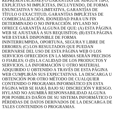
REPRESENTACIONES O GARANTÍAS DE NINGÚN TIPO,
EXPLÍCITAS NI IMPLÍCITAS, INCLUYENDO, DE FORMA
ENUNCIATIVA Y NO LIMITATIVA, GARANTÍAS DE
TÍTULO O EXACTITUD, GARANTÍAS IMPLÍCITAS DE
COMERCIALIZACIÓN, IDONEIDAD PARA UN FIN
DETERMINADO O NO INFRACCIÓN. HYLAND NO
OFRECE GARANTÍA ALGUNA DE QUE: (A) ESTA PÁGINA
WEB SE AJUSTARÁ A SUS REQUISITOS; (B) ESTA PÁGINA
WEB ESTARÁ DISPONIBLE DE FORMA
ININTERRUMPIDA, OPORTUNA, SEGURA Y LIBRE DE
ERRORES; (C) LOS RESULTADOS QUE PUEDAN
DERIVARSE DEL USO DE ESTA PÁGINA WEB O LOS
SERVICIOS OFRECIDOS EN LA MISMA SERÁN PRECISOS
O FIABLES; O (D) LA CALIDAD DE LOS PRODUCTOS Y
SERVICIOS, LA INFORMACIÓN U OTRO MATERIAL
ADQUIRIDO U OBTENIDO A TRAVÉS DE ESTA PÁGINA
WEB CUMPLIRÁN SUS EXPECTATIVAS. LA DESCARGA U
OBTENCIÓN POR OTRO MÉTODO DE CUALQUIER
CONTENIDO O PROGRAMA INFORMÁTICO EN ESTA
PÁGINA WEB SE HARÁ BAJO SU DISCRECIÓN Y RIESGO.
HYLAND NO ASUMIRÁ RESPONSABILIDAD ALGUNA
POR POSIBLES DAÑOS DE SU SISTEMA INFORMÁTICO O
PÉRDIDAS DE DATOS DERIVADOS DE LA DESCARGA DE
TALES CONTENIDOS O PROGRAMAS.