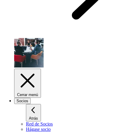
Cerrar menú
Socios
Atrás
Red de Socios
Hágase socio