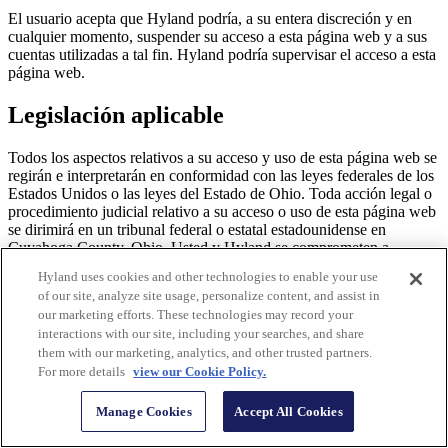
El usuario acepta que Hyland podría, a su entera discreción y en
cualquier momento, suspender su acceso a esta página web y a sus
cuentas utilizadas a tal fin. Hyland podría supervisar el acceso a esta
página web.
Legislación aplicable
Todos los aspectos relativos a su acceso y uso de esta página web se
regirán e interpretarán en conformidad con las leyes federales de los
Estados Unidos o las leyes del Estado de Ohio. Toda acción legal o
procedimiento judicial relativo a su acceso o uso de esta página web
se dirimirá en un tribunal federal o estatal estadounidense en
Cuyahoga County, Ohio. Usted y Hyland se comprometen a
someterse a la jurisdicción de estos tribunales y reconocer su
Hyland uses cookies and other technologies to enable your use
competencia territorial en caso de acción o procedimiento legal.
of our site, analyze site usage, personalize content, and assist in
our marketing efforts. These technologies may record your
interactions with our site, including your searches, and share
them with our marketing, analytics, and other trusted partners.
For more details
view our Cookie Policy.
Esté más informado, capacitado y conectado en cada interacción y
en cada relación con todas las personas a las que sirve.
Manage Cookies
Accept All Cookies
Contáctenos