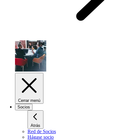
Cerrar menú
Socios
Atrás
Red de Socios
Hágase socio