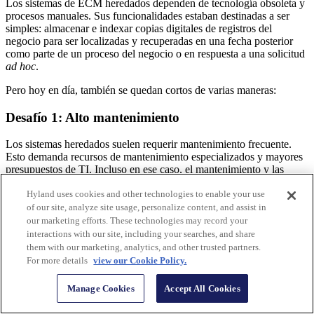
Los sistemas de ECM heredados dependen de tecnología obsoleta y
procesos manuales. Sus funcionalidades estaban destinadas a ser
simples: almacenar e indexar copias digitales de registros del
negocio para ser localizadas y recuperadas en una fecha posterior
como parte de un proceso del negocio o en respuesta a una solicitud
ad hoc
.
Pero hoy en día, también se quedan cortos de varias maneras:
Desafío 1: Alto mantenimiento
Los sistemas heredados suelen requerir mantenimiento frecuente.
Esto demanda recursos de mantenimiento especializados y mayores
presupuestos de TI. Incluso en ese caso, el mantenimiento y las
actualizaciones que reciben estos sistemas suelen ser solo básicas,
Hyland uses cookies and other technologies to enable your use
cubriendo principalmente correcciones de errores o mejoras de
compatibilidad, con una innovación o nuevas capacidades limitadas
of our site, analyze site usage, personalize content, and assist in
(si acaso alguna).
our marketing efforts. These technologies may record your
interactions with our site, including your searches, and share
Desafío 2: Problemas de integración
them with our marketing, analytics, and other trusted partners.
For more details
view our Cookie Policy.
Los sistemas heredados a menudo dependen de interfaces, formatos
de datos o protocolos de comunicación de propiedad exclusiva que
Manage Cookies
Accept All Cookies
son incompatibles con los métodos de integración estándar actuales,
lo que dificulta el intercambio de datos con otros sistemas. Esto