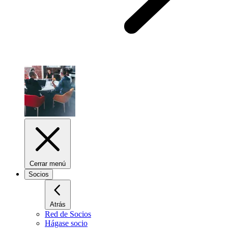
Cerrar menú
Socios
Atrás
Red de Socios
Hágase socio