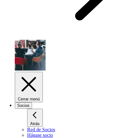
Cerrar menú
Socios
Atrás
Red de Socios
Hágase socio