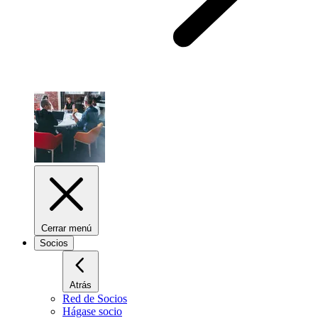
Cerrar menú
Socios
Atrás
Red de Socios
Hágase socio