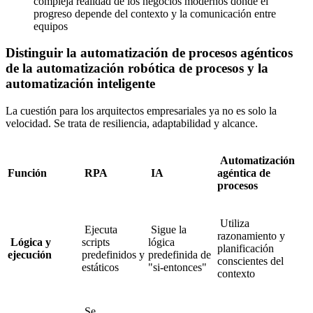
compleja realidad de los negocios modernos donde el
progreso depende del contexto y la comunicación entre
equipos
Distinguir la automatización de procesos agénticos
de la automatización robótica de procesos y la
automatización inteligente
La cuestión para los arquitectos empresariales ya no es solo la
velocidad. Se trata de resiliencia, adaptabilidad y alcance.
Automatización
Función
RPA
IA
agéntica de
procesos
Utiliza
Ejecuta
Sigue la
razonamiento y
Lógica y
scripts
lógica
planificación
ejecución
predefinidos y
predefinida de
conscientes del
estáticos
"si-entonces"
contexto
Se