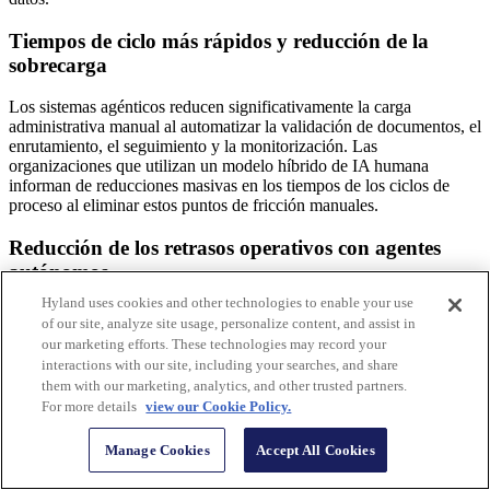
Tiempos de ciclo más rápidos y reducción de la
sobrecarga
Los sistemas agénticos reducen significativamente la carga
administrativa manual al automatizar la validación de documentos, el
enrutamiento, el seguimiento y la monitorización. Las
organizaciones que utilizan un modelo híbrido de IA humana
informan de reducciones masivas en los tiempos de los ciclos de
proceso al eliminar estos puntos de fricción manuales.
Reducción de los retrasos operativos con agentes
autónomos
Hyland uses cookies and other technologies to enable your use
La fricción manual en los flujos de trabajo de extremo a extremo a
of our site, analyze site usage, personalize content, and assist in
menudo frena el progreso y aumenta los costos. La automatización
our marketing efforts. These technologies may record your
agéntica elimina estos cuellos de botella desplegando agentes
interactions with our site, including your searches, and share
capaces de razonar en tareas complejas sin necesidad de
them with our marketing, analytics, and other trusted partners.
intervención humana. En un caso de disputa entre proveedores, un
For more details
view our Cookie Policy.
agente autónomo puede analizar el conflicto, validar los datos
históricos y ejecutar la corrección. Esto acelera los ciclos del
Manage Cookies
Accept All Cookies
negocio y proporciona un registro de auditoría claro para cada
acción emprendida.