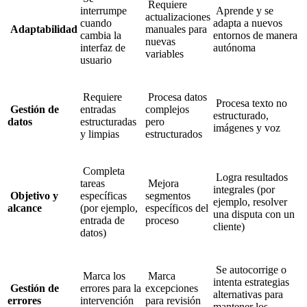
Requiere
interrumpe
Aprende y se
actualizaciones
cuando
adapta a nuevos
Adaptabilidad
manuales para
cambia la
entornos de manera
nuevas
interfaz de
autónoma
variables
usuario
Requiere
Procesa datos
Procesa texto no
Gestión de
entradas
complejos
estructurado,
datos
estructuradas
pero
imágenes y voz
y limpias
estructurados
Completa
Logra resultados
tareas
Mejora
integrales (por
Objetivo y
específicas
segmentos
ejemplo, resolver
alcance
(por ejemplo,
específicos del
una disputa con un
entrada de
proceso
cliente)
datos)
Se autocorrige o
Marca los
Marca
intenta estrategias
Gestión de
errores para la
excepciones
alternativas para
errores
intervención
para revisión
mantener los