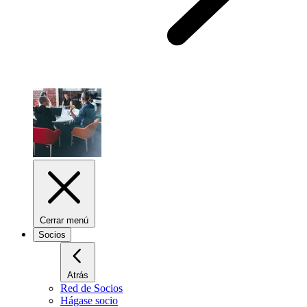
Cerrar menú
Socios
Atrás
Red de Socios
Hágase socio