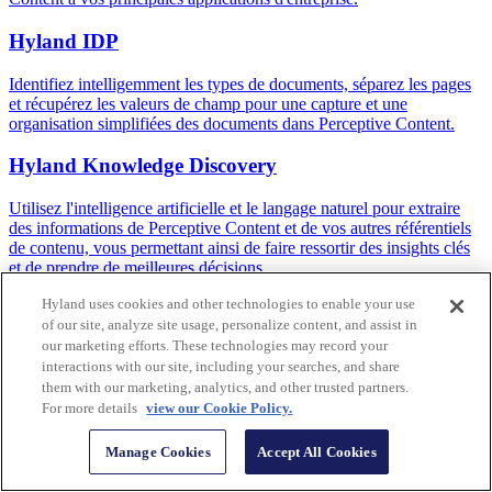
Hyland IDP
Identifiez intelligemment les types de documents, séparez les pages
et récupérez les valeurs de champ pour une capture et une
organisation simplifiées des documents dans Perceptive Content.
Hyland Knowledge Discovery
Utilisez l'intelligence artificielle et le langage naturel pour extraire
des informations de Perceptive Content et de vos autres référentiels
de contenu, vous permettant ainsi de faire ressortir des insights clés
et de prendre de meilleures décisions.
Hyland uses cookies and other technologies to enable your use
Enseignement supérieur
of our site, analyze site usage, personalize content, and assist in
our marketing efforts. These technologies may record your
Intégrez votre système d'information étudiant pour rationaliser les
interactions with our site, including your searches, and share
processus axés sur le contenu, créer des formulaires dynamiques et
them with our marketing, analytics, and other trusted partners.
soutenir le travail quotidien des admissions, les aides financières, le
For more details
view our Cookie Policy.
bureau des inscriptions et plus encore.
Secteur d'activités
Manage Cookies
Accept All Cookies