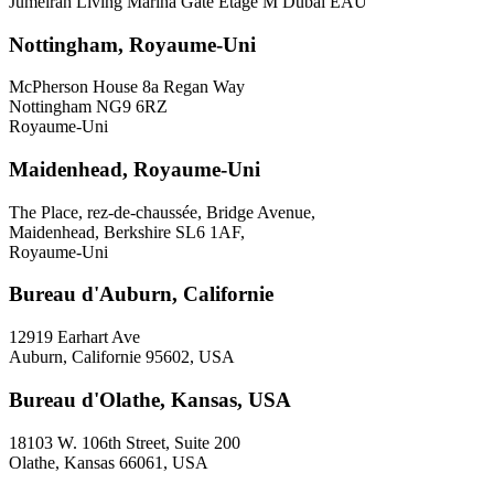
Jumeirah Living Marina Gate Étage M Dubaï EAU
Nottingham, Royaume-Uni
McPherson House 8a Regan Way
Nottingham NG9 6RZ
Royaume-Uni
Maidenhead, Royaume-Uni
The Place, rez-de-chaussée, Bridge Avenue,
Maidenhead, Berkshire SL6 1AF,
Royaume-Uni
Bureau d'Auburn, Californie
12919 Earhart Ave
Auburn, Californie 95602, USA
Bureau d'Olathe, Kansas, USA
18103 W. 106th Street, Suite 200
Olathe, Kansas 66061, USA