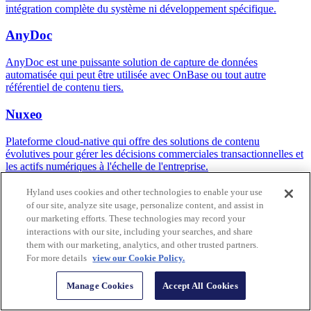
intégration complète du système ni développement spécifique.
AnyDoc
AnyDoc est une puissante solution de capture de données
automatisée qui peut être utilisée avec OnBase ou tout autre
référentiel de contenu tiers.
Nuxeo
Plateforme cloud-native qui offre des solutions de contenu
évolutives pour gérer les décisions commerciales transactionnelles et
les actifs numériques à l'échelle de l'entreprise.
Hyland Content Innovation Cloud™
Hyland uses cookies and other technologies to enable your use
of our site, analyze site usage, personalize content, and assist in
our marketing efforts. These technologies may record your
Plateforme unifiée d'intelligence de contenu, des processus et des
applications pour libérer tout le potentiel de vos données non
interactions with our site, including your searches, and share
structurées.
them with our marketing, analytics, and other trusted partners.
For more details
view our Cookie Policy.
Aidez vos employés à performer au mieux avec le logiciel ECM
de Hyland.
Manage Cookies
Accept All Cookies