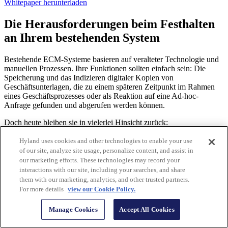
Whitepaper herunterladen
Die Herausforderungen beim Festhalten
an Ihrem bestehenden System
Bestehende ECM-Systeme basieren auf veralteter Technologie und
manuellen Prozessen. Ihre Funktionen sollten einfach sein: Die
Speicherung und das Indizieren digitaler Kopien von
Geschäftsunterlagen, die zu einem späteren Zeitpunkt im Rahmen
eines Geschäftsprozesses oder als Reaktion auf eine Ad-hoc-
Anfrage gefunden und abgerufen werden können.
Doch heute bleiben sie in vielerlei Hinsicht zurück:
Herausforderung 1: Hoher Wartungsaufwand
Hyland uses cookies and other technologies to enable your use
of our site, analyze site usage, personalize content, and assist in
our marketing efforts. These technologies may record your
Bestehende Systeme müssen häufig gewartet werden. Dies erfordert
interactions with our site, including your searches, and share
spezialisierte Wartungsressourcen und höhere IT-Budgets. Selbst
them with our marketing, analytics, and other trusted partners.
dann sind die Wartungs- und Upgradeleistungen dieser Systeme oft
nur grundlegend und umfassen in erster Linie Bugfixes oder
For more details
view our Cookie Policy.
Kompatibilitätsverbesserungen – Innovationen oder neue
Funktionen sind, wenn überhaupt, nur begrenzt vorhanden.
Manage Cookies
Accept All Cookies
Herausforderung Nr. 2: Integrationsprobleme