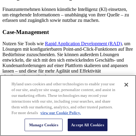
Finanzunternehmen können künstliche Intelligenz (KI) einsetzen,
um eingehende Informationen – unabhängig von ihrer Quelle – zu
erfassen und zugänglich sowie nutzbar zu machen.
Case-Management
Nutzen Sie Tools wie
Rapid Application Development (RAD)
, um
Lösungen mit konfigurierbaren Point-and-Click-Funktionen auf Ihre
Bedürfnisse zuzuschneiden. Sie können außerdem Lösungen
entwickeln, die sich mit den sich entwickelnden Geschäfts- und
Kundenanforderungen auf einer Plattform skalieren und anpassen
lassen – und diese für mehr Agilität und Effektivität
abteilungsübergreifend erweitern.
Hyland uses cookies and other technologies to enable your use
Prozessautomatisierung
of our site, analyze site usage, personalize content, and assist in
our marketing efforts. These technologies may record your
Verschaffen Sie sich mit Workflow-Automatisierung einen
interactions with our site, including your searches, and share
vollständigen Überblick über Ihre Prozesse von Anfang bis Ende.
them with our marketing, analytics, and other trusted partners.
Intelligente Automatisierung verbessert Prozesse, indem sie
For more details
view our Cookie Policy.
Informationen über Kernsysteme und Arbeitsabläufe hinweg
verbindet und Mitarbeiter entlastet, damit sie sich auf strategischere
Manage Cookies
Accept All Cookies
Aufgaben konzentrieren können.