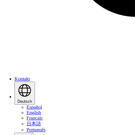
Kontakt
Deutsch
Español
English
Français
日本語
Português