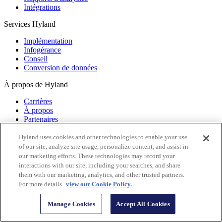
Intégrations
Services Hyland
Implémentation
Infogérance
Conseil
Conversion de données
À propos de Hyland
Carrières
À propos
Partenaires
Responsabilité de l’entreprise
Toutes les pages
Hyland uses cookies and other technologies to enable your use
of our site, analyze site usage, personalize content, and assist in
Connecter
our marketing efforts. These technologies may record your
interactions with our site, including your searches, and share
Communauté
them with our marketing, analytics, and other trusted partners.
Événements
For more details
view our Cookie Policy.
Formation
Documentation
Manage Cookies
Accept All Cookies
Support technique