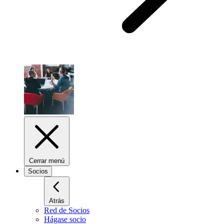
Cerrar menú
Socios
Atrás
Red de Socios
Hágase socio