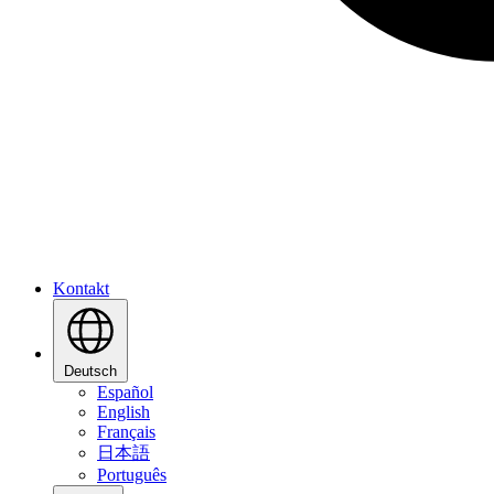
Kontakt
Deutsch
Español
English
Français
日本語
Português