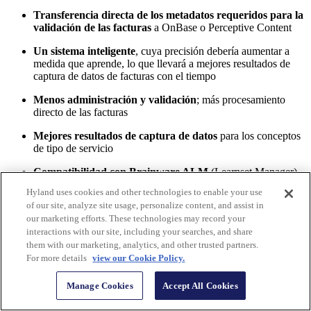
Transferencia directa de los metadatos requeridos para la
validación de las facturas
a OnBase o Perceptive Content
Un sistema inteligente
, cuya precisión debería aumentar a
medida que aprende, lo que llevará a mejores resultados de
captura de datos de facturas con el tiempo
Menos administración y validación
; más procesamiento
directo de las facturas
Mejores resultados de captura de datos
para los conceptos
de tipo de servicio
Compatibilidad con Brainware ALM
(Learnset Manager)
para mejorar aún más la extracción de datos
Hyland uses cookies and other technologies to enable your use
of our site, analyze site usage, personalize content, and assist in
Soporte mejorado para la configuración de seguridad de
our marketing efforts. These technologies may record your
SAP y Workday
, lo que ayudará a reducir el reprocesamiento
interactions with our site, including your searches, and share
cuando cambien las credenciales de ERP
them with our marketing, analytics, and other trusted partners.
For more details
view our Cookie Policy.
Cómo obtener más información sobre los
lanzamientos de Hyland para el tercer
Manage Cookies
Accept All Cookies
trimestre de 2024