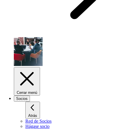
Cerrar menú
Socios
Atrás
Red de Socios
Hágase socio