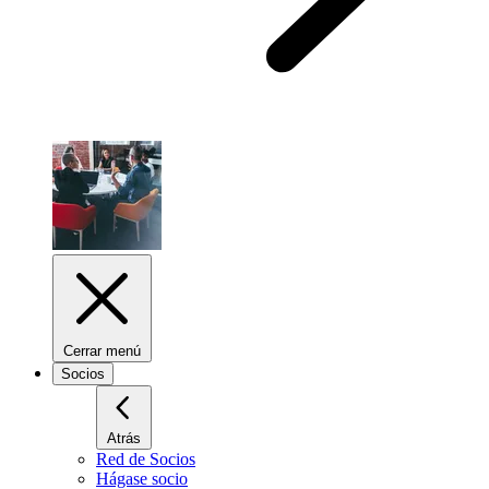
Cerrar menú
Socios
Atrás
Red de Socios
Hágase socio