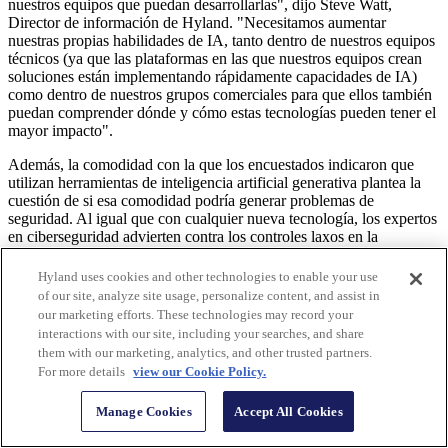
nuestros equipos que puedan desarrollarlas", dijo Steve Watt,
Director de información de Hyland. "Necesitamos aumentar
nuestras propias habilidades de IA, tanto dentro de nuestros equipos
técnicos (ya que las plataformas en las que nuestros equipos crean
soluciones están implementando rápidamente capacidades de IA)
como dentro de nuestros grupos comerciales para que ellos también
puedan comprender dónde y cómo estas tecnologías pueden tener el
mayor impacto".
Además, la comodidad con la que los encuestados indicaron que
utilizan herramientas de inteligencia artificial generativa plantea la
cuestión de si esa comodidad podría generar problemas de
seguridad. Al igual que con cualquier nueva tecnología, los expertos
en ciberseguridad advierten contra los controles laxos en la
implementación de estas herramientas.
Hyland uses cookies and other technologies to enable your use
"A pesar de que estos usuarios de IA generativa se sienten más
of our site, analyze site usage, personalize content, and assist in
cómodos, debemos establecer procesos fundamentales para proteger
our marketing efforts. These technologies may record your
el medio ambiente y garantizar que estos usuarios sepan que la
interactions with our site, including your searches, and share
seguridad es su responsabilidad", dijo Dylan Border, Director de
them with our marketing, analytics, and other trusted partners.
ciberseguridad de Hyland. "Los datos de la encuesta muestran que
For more details
view our Cookie Policy.
estos usuarios son conscientes de su papel en la seguridad, ya que
indicaron que les gustaría recibir más formación y conocimientos.
Manage Cookies
Accept All Cookies
Como empresas, podemos ofrecerlo para garantizar que brindamos
la mayor seguridad posible en toda la organización”.