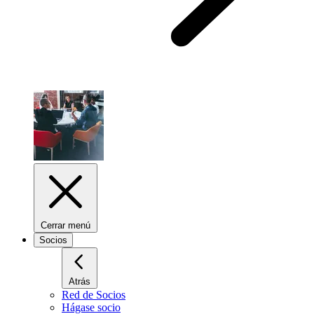
Cerrar menú
Socios
Atrás
Red de Socios
Hágase socio