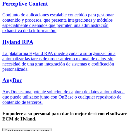
Perceptive Content
Conjunto de aplicaciones escalable concebido para gestionar
contenido y procesos, que presenta integraciones y módulos
especialmente diseñados que permiten una administración
exhaustiva de la información.
Hyland RPA
La plataforma Hyland RPA puede ayudar a su organización a
automatizar las tareas de procesamiento manual de datos, sin
necesidad de una gran integración de sistemas o codificación
personalizada.
AnyDoc
AnyDoc es una potente solución de captura de datos automatizada
que puede utilizarse junto con OnBase o cualquier repositorio de
contenido de terceros.
Empodere a su personal para dar lo mejor de sí con el software
ECM de Hyland.