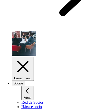
Cerrar menú
Socios
Atrás
Red de Socios
Hágase socio