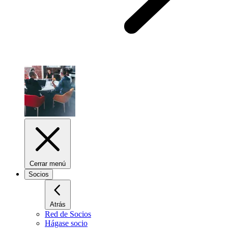
Cerrar menú
Socios
Atrás
Red de Socios
Hágase socio