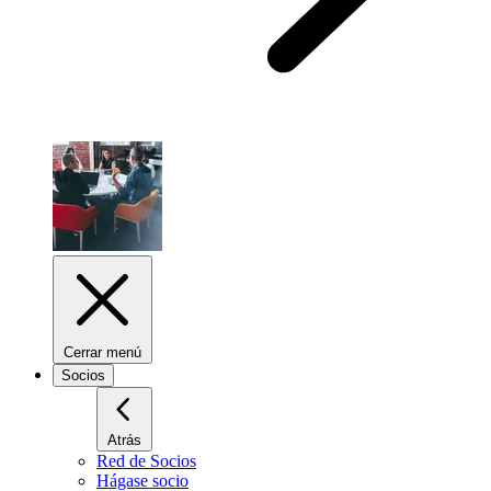
Cerrar menú
Socios
Atrás
Red de Socios
Hágase socio