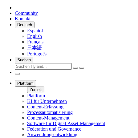
Community
Kontakt
Deutsch
Español
English
Français
日本語
Português
Suchen
Plattform
Zurück
Plattform
KI für Unternehmen
Content-Erfassung
Prozessautomatisierung
Content-Management
Software für Digital-Asset-Management
Federation und Governance
Anwendungsentwicklung