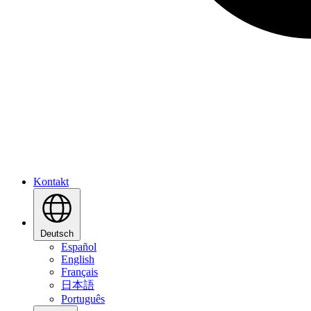
Kontakt
Deutsch
Español
English
Français
日本語
Português