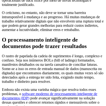
operacionais de back office por meio de novas tecnologias é
totalmente justificado.
O ceticismo, no entanto, não deve se tornar uma barreira
intransponível à mudança e ao progresso. Há muitas mudanças de
trabalho relativamente digitais que não envolvem uma ruptura total e
que podem gerar grandes melhorias para reduzir custos indiretos,
aumentar a lucratividade, eliminar erros e retrabalho.
O processamento inteligente de
documentos pode trazer resultados
O rastro de papelada da cadeia de suprimentos é longo, complexo e
confuso. Seja nos inúmeros BOLs (bill of ladings) formatados,
manifestos detalhados ou na tarefa cansativa de conciliar faturas.
Some-se a isso os erros de entrada manual de dados (manuscrita ou
digitada) que encontramos diariamente, os quais muitas vezes só são
detectados após a entrega ter sido feita, exigindo muito tempo,
trabalho e dinheiro para resolver.
Embora não exista uma varinha mágica que resolva todos esses
problemas, o
software moderno de processamento inteligente de
documentos (IDP)
pode avançar significativamente na solução
dessas questões e oferecer retornos rápidos e mensuráveis sobre o