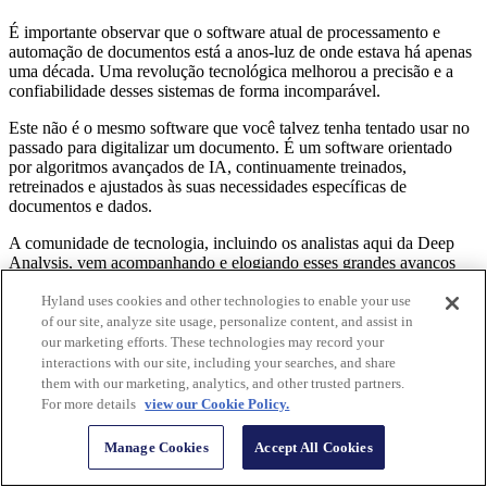
É importante observar que o software atual de processamento e
automação de documentos está a anos-luz de onde estava há apenas
uma década. Uma revolução tecnológica melhorou a precisão e a
confiabilidade desses sistemas de forma incomparável.
Este não é o mesmo software que você talvez tenha tentado usar no
passado para digitalizar um documento. É um software orientado
por algoritmos avançados de IA, continuamente treinados,
retreinados e ajustados às suas necessidades específicas de
documentos e dados.
A comunidade de tecnologia, incluindo os analistas aqui da Deep
Analysis, vem acompanhando e elogiando esses grandes avanços
nos últimos anos. Ainda assim, seu poder e capacidade de
transformar o trabalho de back office baseado em papel só agora
Hyland uses cookies and other technologies to enable your use
estão ganhando força no mundo externo — e não há motivo para
of our site, analyze site usage, personalize content, and assist in
que a comunidade de cadeia de suprimentos fique de fora.
our marketing efforts. These technologies may record your
interactions with our site, including your searches, and share
Sim, é uma jornada, e aquelas pilhas de documentos em papel não
them with our marketing, analytics, and other trusted partners.
vão desaparecer da noite para o dia, mas é uma jornada
For more details
view our Cookie Policy.
incrivelmente fácil de começar. Mesmo os primeiros passos
provavelmente trarão benefícios significativos e aliviarão a carga.
Manage Cookies
Accept All Cookies
Explore o Processamento Inteligente de Documentos da Hyland