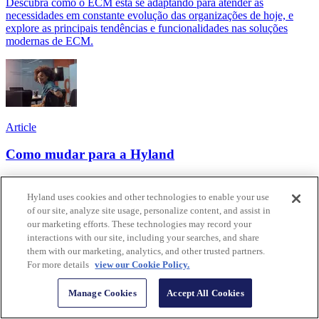
Descubra como o ECM está se adaptando para atender às
necessidades em constante evolução das organizações de hoje, e
explore as principais tendências e funcionalidades nas soluções
modernas de ECM.
Article
Como mudar para a Hyland
Tenha uma estratégia de transformação digital nativa da nuvem
dedicada a um melhor atendimento ao cliente, e a um crescimento
Hyland uses cookies and other technologies to enable your use
mais inteligente, mais forte e mais rápido. Com a Hyland, você pode
of our site, analyze site usage, personalize content, and assist in
atingir todo o seu potencial.
our marketing efforts. These technologies may record your
interactions with our site, including your searches, and share
them with our marketing, analytics, and other trusted partners.
For more details
view our Cookie Policy.
Manage Cookies
Accept All Cookies
Esteja mais informado, capacitado e conectado através de cada
interação e em cada relacionamento com todos que você atende.