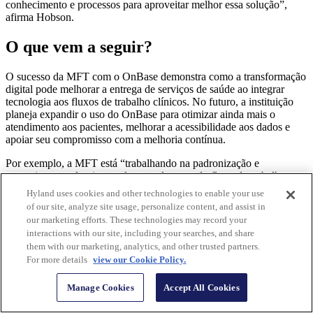
conhecimento e processos para aproveitar melhor essa solução”,
afirma Hobson.
O que vem a seguir?
O sucesso da MFT com o OnBase demonstra como a transformação
digital pode melhorar a entrega de serviços de saúde ao integrar
tecnologia aos fluxos de trabalho clínicos. No futuro, a instituição
planeja expandir o uso do OnBase para otimizar ainda mais o
atendimento aos pacientes, melhorar a acessibilidade aos dados e
apoiar seu compromisso com a melhoria contínua.
Por exemplo, a MFT está “trabalhando na padronização e
gerenciamento da triagem de transplantes e do fluxo de trabalho para
nossa instituição, de modo que as equipes de triagem possam se
Hyland uses cookies and other technologies to enable your use
beneficiar de melhorias e eficiências no processo de transferência de
of our site, analyze site usage, personalize content, and assist in
pacientes transplantados”, afirma Hobson.
our marketing efforts. These technologies may record your
interactions with our site, including your searches, and share
A equipe de serviços digitais também está interessada em explorar
them with our marketing, analytics, and other trusted partners.
como a
Hyland Content Innovation Cloud
™, os agentes de API e os
For more details
view our Cookie Policy.
sistemas de IA podem ampliar a automação de processos, permitir o
desenvolvimento de aplicativos e acelerar rapidamente a inteligência
para promover decisões mais rápidas.
Manage Cookies
Accept All Cookies
A Hyland continua sendo uma parceira vital para a MFT, apoiando