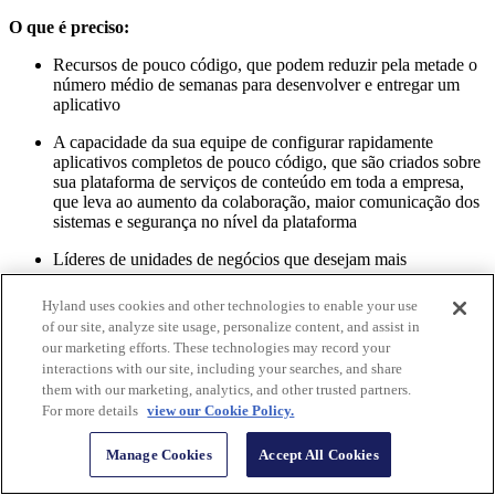
O que é preciso:
Recursos de pouco código, que podem reduzir pela metade o
número médio de semanas para desenvolver e entregar um
aplicativo
A capacidade da sua equipe de configurar rapidamente
aplicativos completos de pouco código, que são criados sobre
sua plataforma de serviços de conteúdo em toda a empresa,
que leva ao aumento da colaboração, maior comunicação dos
sistemas e segurança no nível da plataforma
Líderes de unidades de negócios que desejam mais
informações de desenvolvimento sobre os recursos e a
usabilidade dos aplicativos que seus funcionários da linha de
Hyland uses cookies and other technologies to enable your use
frente usarão para atender às expectativas dos clientes
of our site, analyze site usage, personalize content, and assist in
our marketing efforts. These technologies may record your
6. Faça sua estratégia de nuvem decolar
interactions with our site, including your searches, and share
them with our marketing, analytics, and other trusted partners.
O que significa:
as empresas financeiras estão correndo para migrar
For more details
view our Cookie Policy.
para uma solução de nuvem com valor agregado. Uma solução de
nuvem comprovada vai além do armazenamento. Trata-se da
Manage Cookies
Accept All Cookies
continuidade de negócios, visibilidade de conteúdo, maior resiliência
e segurança para os negócios, oportunidade de dimensionar seu