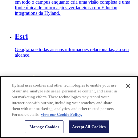
em todo o campus enquanto cria uma visão completa e uma
fonte única de informações verdadeiras com Ellucian
integrations da Hyland.
Esri
Geografia e todas as suas informações relacionadas, ao seu
alcance.
Jenzabar
Hyland uses cookies and other technologies to enable your use
of our site, analyze site usage, personalize content, and assist in
Maximize o valor do seu investimento em Jenzabar com a
our marketing efforts. These technologies may record your
integração da Hyland com os sistemas de informação escolar
da Jenzabar.
interactions with our site, including your searches, and share
them with our marketing, analytics, and other trusted partners.
For more details
view our Cookie Policy.
Netsmart Homecare Integration
Manage Cookies
Accept All Cookies