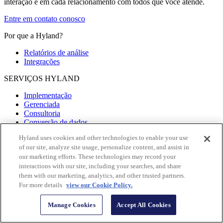
interação e em cada relacionamento com todos que você atende.
Entre em contato conosco
Por que a Hyland?
Relatórios de análise
Integrações
SERVIÇOS HYLAND
Implementação
Gerenciada
Consultoria
Conversão de dados
Hyland uses cookies and other technologies to enable your use
Sobre a Hyland
of our site, analyze site usage, personalize content, and assist in
Oportunidades profissionais
our marketing efforts. These technologies may record your
Sobre
interactions with our site, including your searches, and share
Parceiros
them with our marketing, analytics, and other trusted partners.
Responsabilidade corporativa
For more details
view our Cookie Policy.
Todas as páginas
Manage Cookies
Accept All Cookies
CONECTE-SE