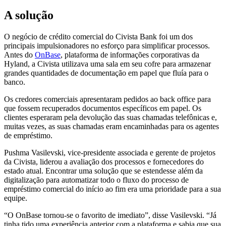
A solução
O negócio de crédito comercial do Civista Bank foi um dos
principais impulsionadores no esforço para simplificar processos.
Antes do
OnBase
, plataforma de informações corporativas da
Hyland, a Civista utilizava uma sala em seu cofre para armazenar
grandes quantidades de documentação em papel que fluía para o
banco.
Os credores comerciais apresentaram pedidos ao back office para
que fossem recuperados documentos específicos em papel. Os
clientes esperaram pela devolução das suas chamadas telefônicas e,
muitas vezes, as suas chamadas eram encaminhadas para os agentes
de empréstimo.
Pushma Vasilevski, vice-presidente associada e gerente de projetos
da Civista, liderou a avaliação dos processos e fornecedores do
estado atual. Encontrar uma solução que se estendesse além da
digitalização para automatizar todo o fluxo do processo de
empréstimo comercial do início ao fim era uma prioridade para a sua
equipe.
“O OnBase tornou-se o favorito de imediato”, disse Vasilevski. “Já
tinha tido uma experiência anterior com a plataforma e sabia que sua