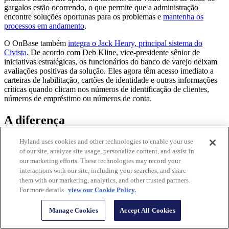
gargalos estão ocorrendo, o que permite que a administração
encontre soluções oportunas para os problemas e
mantenha os
processos em andamento
.
O OnBase também
integra o Jack Henry, principal sistema do
Civista
. De acordo com Deb Kline, vice-presidente sênior de
iniciativas estratégicas, os funcionários do banco de varejo deixam
avaliações positivas da solução. Eles agora têm acesso imediato a
carteiras de habilitação, cartões de identidade e outras informações
críticas quando clicam nos números de identificação de clientes,
números de empréstimo ou números de conta.
A diferença
Hyland uses cookies and other technologies to enable your use
**Oferece o acesso imediato a documentos e informações onde e
quando necessário:**
Os funcionários têm acesso ao conteúdo
of our site, analyze site usage, personalize content, and assist in
digitalizado diretamente a partir dos seus laptops, computadores e
our marketing efforts. These technologies may record your
tablets.+
interactions with our site, including your searches, and share
them with our marketing, analytics, and other trusted partners.
**Auxilia na melhoria do atendimento
ao cliente:** os clientes
For more details
view our Cookie Policy.
recebem respostas mais rápidas para suas consultas e podem receber
os serviços de que precisam, como transferências de valores e
Manage Cookies
Accept All Cookies
atualizações sobre o status empréstimos, com facilidade e rapidez.