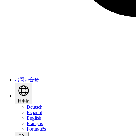
お問い合せ
日本語
Deutsch
Español
English
Français
Português