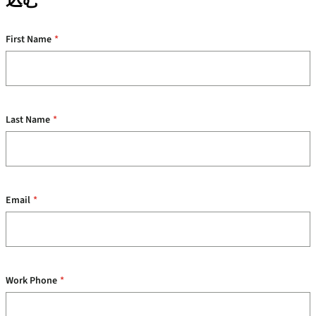
First Name
*
Last Name
*
Email
*
Work Phone
*