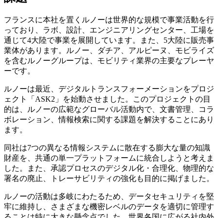
フランスに本社を置くルノーは世界的な規模で事業活動を行
っており、ラボ、設計、エンジニアリングセンター、工場を
通じて4大陸で事業を展開しています。また、5大陸に販売事
業体があります。ルノー、ダチア、アルピーヌ、モビライズ
を含むルノーグループは、モビリティ業界の主要なプレーヤ
ーです。
ルノーは最近、デジタルトランスフォーメーションをプロジ
ェクト「ASK2」を始動させました。このプロジェクトの目
的は、ルノーの広範なグローバル活動内で、文書管理、コラ
ボレーション、情報検索に関する課題を解決することにあり
ます。
同社は7つの異なる情報システムに散在する膨大な量の知識
財産を、共通の単一プラットフォームに統合しようと考えま
した。また、承認プロセスのデジタル化・合理化、物理的な
署名の廃止、トレーサビリティの強化も目的に掲げました。
ルノーの活動は多岐にわたるため、データセキュリティを堅
牢に維持し、さまざまな機密レベルのデータを適切に管理す
ることは特に大きな懸念点でした。世界各国に広がる社内外