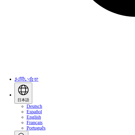
お問い合せ
日本語
Deutsch
Español
English
Français
Português