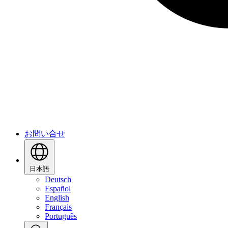
お問い合せ
日本語
Deutsch
Español
English
Français
Português