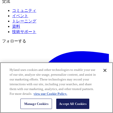
交流
コミュニティ
イベント
トレーニング
資料
技術サポート
フォローする
Hyland uses cookies and other technologies to enable your use
of our site, analyze site usage, personalize content, and assist in
our marketing efforts. These technologies may record your
interactions with our site, including your searches, and share
them with our marketing, analytics, and other trusted partners.
For more details
view our Cookie Policy.
Manage Cookies
Accept All Cookies