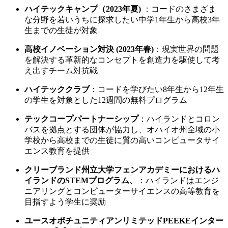
ハイテックキャンプ（2023年夏)
：コードのさまざま
な分野を若いうちに探求したい中学1年生から高校3年
生までの生徒が対象
高校イノベーション対決 (2023年春)
：現実世界の問題
を解決する革新的なコンセプトを創造力を駆使して考
え出すチーム対抗戦
ハイテッククラブ
：コードを学びたい8年生から12年生
の学生を対象とした12週間の無料プログラム
テックコープパートナーシップ
：ハイランドとコロン
バスを拠点とする団体が協力し、オハイオ州全域の小
学校から高校までの生徒に質の高いコンピュータサイ
エンス教育を提供
クリーブランド州立大学フェンアカデミーにおけるハ
イランドのSTEMプログラム、
：ハイランドはエンジ
ニアリングとコンピューターサイエンスの高等教育を
目指すよう学生に奨励
ユースオポチュニティアンリミテッドPEEKEインター