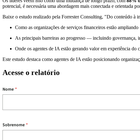
Os líderes veem isso como uma mudança de longo prazo, com
88% d
potencial, é necessária uma abordagem mais conectada e orientada po
Baixe o estudo realizado pela Forrester Consulting, "Do conteúdo à in
Como as organizações de serviços financeiros estão ampliando o
As principais barreiras ao progresso — incluindo governança, i
Onde os agentes de IA estão gerando valor em experiência do cli
Este estudo destaca como agentes de IA estão posicionando organizaçõe
Acesse o relatório
Nome
*
Sobrenome
*