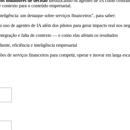
os tomadores de decisão
identificando os agentes de IA como centrais
r contexto para o conteúdo empresarial.
teligência: um destaque sobre serviços financeiros", para saber:
 uso de agentes de IA além dos pilotos para gerar impacto real nos ne
ntegração e falta de contexto — e como elas afetam os resultados
ente, eficiência e inteligência empresarial
s de serviços financeiros para competir, operar e inovar em larga esca