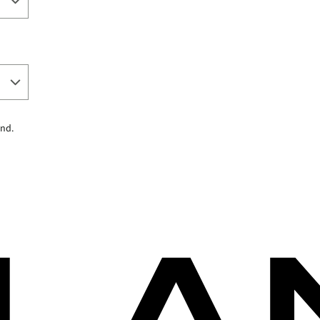
and
.