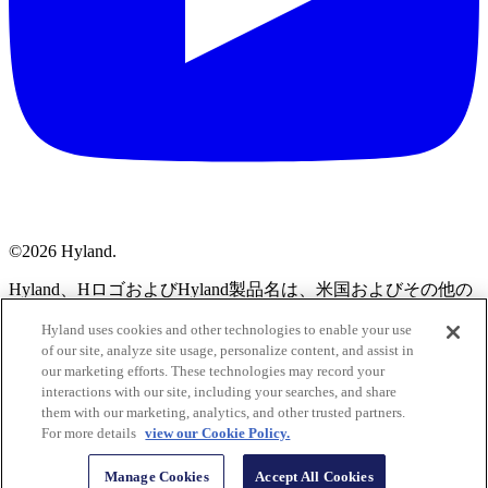
©2026 Hyland.
Hyland、HロゴおよびHyland製品名は、米国およびその他の
国におけるHylandおよびその関連会社の登録商標または未登
Hyland uses cookies and other technologies to enable your use
録商標です。
of our site, analyze site usage, personalize content, and assist in
our marketing efforts. These technologies may record your
プライバシー
interactions with our site, including your searches, and share
クッキーポリシー
them with our marketing, analytics, and other trusted partners.
Manage Cookies
For more details
view our Cookie Policy.
利用規約
セキュリティとコンプライアンス
Manage Cookies
Accept All Cookies
法律とコンプライアンス